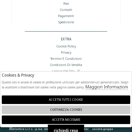
Resi
Contatti
Pagamenti
Spedizione
EXTRA
Cookie Policy
Privacy
Termini E Condizioni
Condizioni Di Vendita
Lingua Del Sito : IT
Cookies & Privacy
Valuta Del Sito : €
Questo sito si avvale di cookie di profilazione utilizzati per ads/contenuti personalizzati. Scegli
Maggiori Informazioni
se accettare o disattivare tali cookie nella pagina cookie policy.
FOLLOW US
ACCETTA TUTTI I COOKIE
CUSTOMIZZA COOKIES
ACCETTA NECESSARI
🍪
2026 before s.r.l.s. - p.iva : 02066400892 powered by
atelier
società
gruppo
richiedi reso