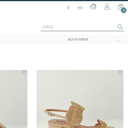
it
en
0