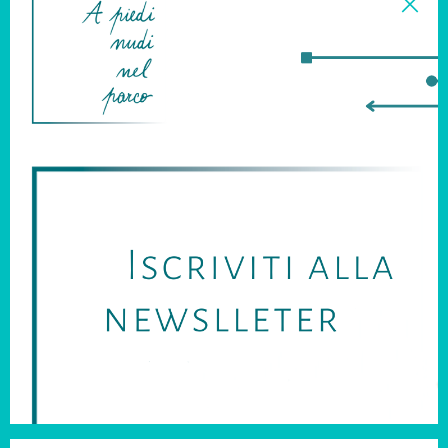
Bibi Lou
Bibi Lou
mocassini
sandali
€ 180.00
€ 180.00