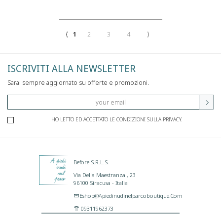
⟨
1
2
3
4
⟩
ISCRIVITI ALLA NEWSLETTER
Sarai sempre aggiornato su offerte e promozioni.
HO LETTO ED ACCETTATO LE CONDIZIONI SULLA PRIVACY.
Before S.r.l.s.
Via Della Maestranza , 23
96100 Siracusa - Italia
Eshop@apiedinudinelparcoboutique.com
09311962373