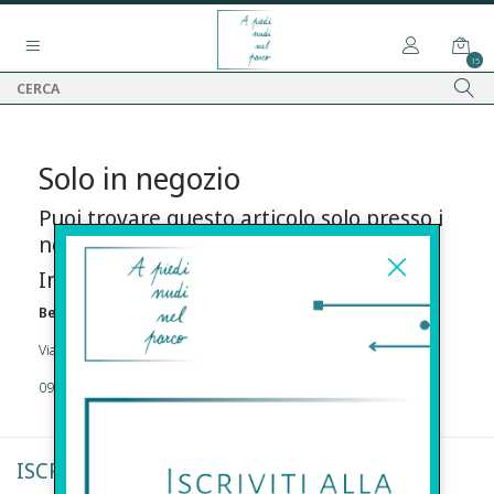
15
Solo in negozio
Puoi trovare questo articolo solo presso i
nostri punti vendita:
Info contatti
Before s.r.l.s.
Via Della Maestranza , 23 96100 Siracusa
09311962373
ISCRIVITI ALLA NEWSLETTER