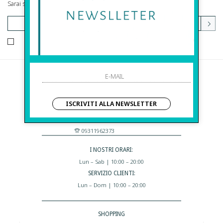
Sarai sempre aggiornato su offerte e promozioni.
HO LETTO ED ACCETTATO LE CONDIZIONI SULLA PRIVACY.
Before S.r.l.s.
Via Della Maestranza , 23
ISCRIVITI ALLA NEWSLETTER
96100 Siracusa - Italia
Eshop@apiedinudinelparcoboutique.com
09311962373
I NOSTRI ORARI:
Lun – Sab | 10:00 – 20:00
SERVIZIO CLIENTI:
Lun – Dom | 10:00 – 20:00
SHOPPING