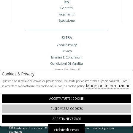
Resi
Contatti
Pagamenti
Spedizione
EXTRA
Cookie Policy
Privacy
Termini E Condizioni
Condizioni Di Vendita
Lingua Del Sito : IT
Cookies & Privacy
Valuta Del Sito : €
Questo sito si avvale di cookie di profilazione utilizzati per ads/contenuti personalizzati. Scegli
Maggiori Informazioni
se accettare o disattivare tali cookie nella pagina cookie policy.
FOLLOW US
ACCETTA TUTTI I COOKIE
CUSTOMIZZA COOKIES
ACCETTA NECESSARI
🍪
2026 before s.r.l.s. - p.iva : 02066400892 powered by
atelier
società
gruppo
richiedi reso
zucchetti