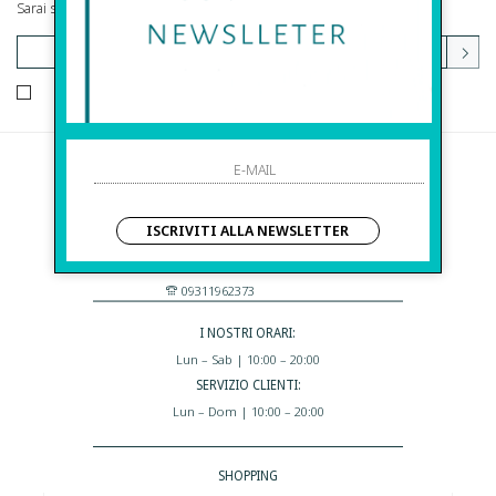
Sarai sempre aggiornato su offerte e promozioni.
HO LETTO ED ACCETTATO LE CONDIZIONI SULLA PRIVACY.
Before S.r.l.s.
Via Della Maestranza , 23
ISCRIVITI ALLA NEWSLETTER
96100 Siracusa - Italia
Eshop@apiedinudinelparcoboutique.com
09311962373
I NOSTRI ORARI:
Lun – Sab | 10:00 – 20:00
SERVIZIO CLIENTI:
Lun – Dom | 10:00 – 20:00
SHOPPING