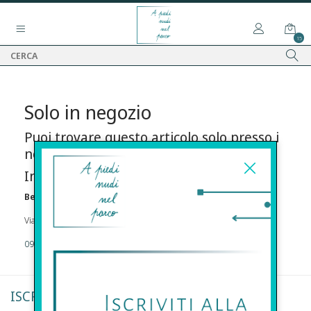
15
Solo in negozio
Puoi trovare questo articolo solo presso i
nostri punti vendita:
Info contatti
Before s.r.l.s.
Via Della Maestranza , 23 96100 Siracusa
09311962373
ISCRIVITI ALLA NEWSLETTER