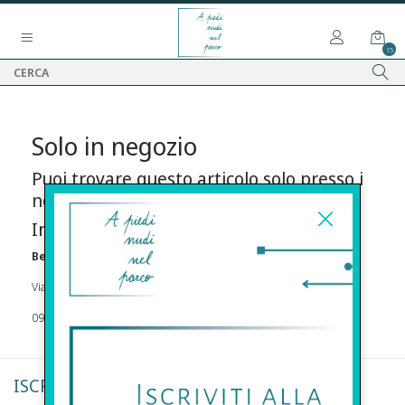
15
Solo in negozio
Puoi trovare questo articolo solo presso i
nostri punti vendita:
Info contatti
Before s.r.l.s.
Via Della Maestranza , 23 96100 Siracusa
09311962373
ISCRIVITI ALLA NEWSLETTER