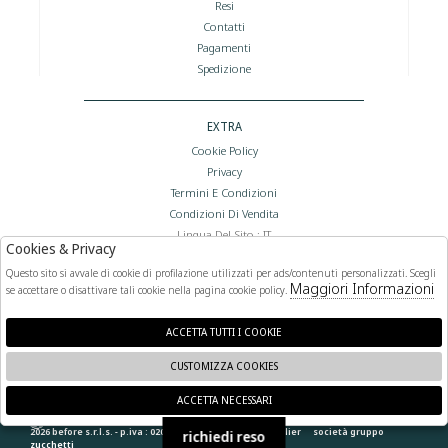
Resi
Contatti
Pagamenti
Spedizione
EXTRA
Cookie Policy
Privacy
Termini E Condizioni
Condizioni Di Vendita
Lingua Del Sito : IT
Cookies & Privacy
Valuta Del Sito : €
Questo sito si avvale di cookie di profilazione utilizzati per ads/contenuti personalizzati. Scegli
Maggiori Informazioni
se accettare o disattivare tali cookie nella pagina cookie policy.
FOLLOW US
ACCETTA TUTTI I COOKIE
CUSTOMIZZA COOKIES
ACCETTA NECESSARI
🍪
2026 before s.r.l.s. - p.iva : 02066400892 powered by
atelier
società
gruppo
richiedi reso
zucchetti