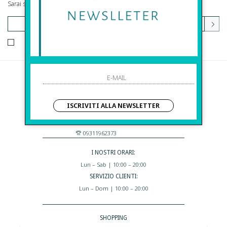
Sarai sempre aggiornato su offerte e promozioni.
HO LETTO ED ACCETTATO LE CONDIZIONI SULLA PRIVACY.
Before S.r.l.s.
Via Della Maestranza , 23
ISCRIVITI ALLA NEWSLETTER
96100 Siracusa - Italia
Eshop@apiedinudinelparcoboutique.com
09311962373
I NOSTRI ORARI:
Lun – Sab | 10:00 – 20:00
SERVIZIO CLIENTI:
Lun – Dom | 10:00 – 20:00
SHOPPING