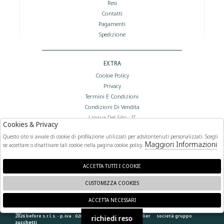
Resi
Contatti
Pagamenti
Spedizione
EXTRA
Cookie Policy
Privacy
Termini E Condizioni
Condizioni Di Vendita
Lingua Del Sito : IT
Cookies & Privacy
Valuta Del Sito : €
Questo sito si avvale di cookie di profilazione utilizzati per ads/contenuti personalizzati. Scegli
Maggiori Informazioni
se accettare o disattivare tali cookie nella pagina cookie policy.
FOLLOW US
ACCETTA TUTTI I COOKIE
CUSTOMIZZA COOKIES
ACCETTA NECESSARI
🍪
2026 before s.r.l.s. - p.iva : 02066400892 powered by
atelier
società
gruppo
richiedi reso
zucchetti