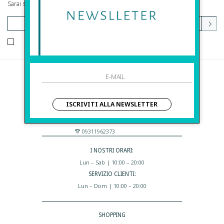
Sarai sempre aggiornato su offerte e promozioni.
HO LETTO ED ACCETTATO LE CONDIZIONI SULLA PRIVACY.
Before S.r.l.s.
Via Della Maestranza , 23
ISCRIVITI ALLA NEWSLETTER
96100 Siracusa - Italia
Eshop@apiedinudinelparcoboutique.com
09311962373
I NOSTRI ORARI:
Lun – Sab | 10:00 – 20:00
SERVIZIO CLIENTI:
Lun – Dom | 10:00 – 20:00
SHOPPING