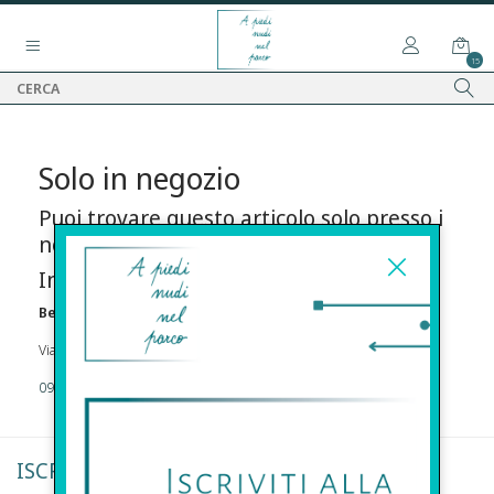
15
Solo in negozio
Puoi trovare questo articolo solo presso i
nostri punti vendita:
Info contatti
Before s.r.l.s.
Via Della Maestranza , 23 96100 Siracusa
09311962373
ISCRIVITI ALLA NEWSLETTER