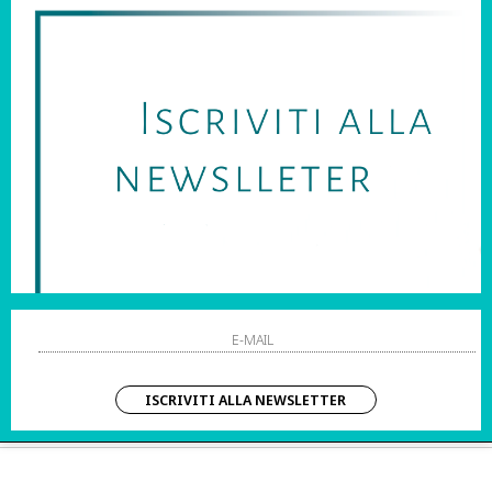
SARAI SEMPRE AGGIORNATO SU OFFERTE E PROMOZIONI.
HO LETTO ED ACCETTATO LE CONDIZIONI SULLA PRIVACY.
STRI ORARI:
SHOPPING
 Sab | 10:00 – 20:00
Resi
Contatti
IZIO CLIENTI:
Pagamenti
– Dom | 10:00 – 20:00
Spedizione
ISCRIVITI ALLA NEWSLETTER