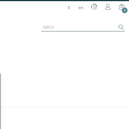
it
en
0