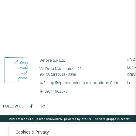
I NO
Before S.r.l.s.
Lun –
Via Della Maestranza , 23
96100 Siracusa - Italia
SERV
Eshop@apiedinudinelparcoboutique.com
Lun 
09311962373
FOLLOW US
2026 before s.r.l.s. - p.iva : 02066400892 powered by
atelier
società
gruppo zucchetti
Cookies & Privacy