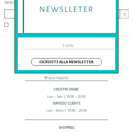
Sarai sempre aggiornato su offerte e promozioni.
HO LETTO ED ACCETTATO LE CONDIZIONI SULLA PRIVACY.
Before S.r.l.s.
Via Della Maestranza , 23
ISCRIVITI ALLA NEWSLETTER
96100 Siracusa - Italia
Eshop@apiedinudinelparcoboutique.com
09311962373
I NOSTRI ORARI:
Lun – Sab | 10:00 – 20:00
SERVIZIO CLIENTI:
Lun – Dom | 10:00 – 20:00
SHOPPING