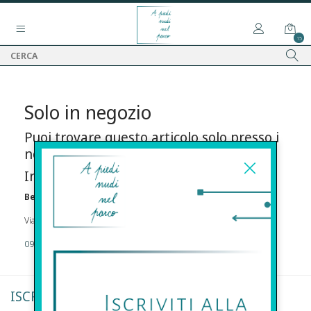
15
Solo in negozio
Puoi trovare questo articolo solo presso i
nostri punti vendita:
Info contatti
Before s.r.l.s.
Via Della Maestranza , 23 96100 Siracusa
09311962373
ISCRIVITI ALLA NEWSLETTER