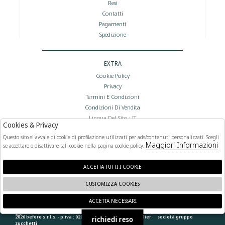
Resi
Contatti
Pagamenti
Spedizione
EXTRA
Cookie Policy
Privacy
Termini E Condizioni
Condizioni Di Vendita
Lingua Del Sito : IT
Cookies & Privacy
Valuta Del Sito : €
Questo sito si avvale di cookie di profilazione utilizzati per ads/contenuti personalizzati. Scegli
Maggiori Informazioni
se accettare o disattivare tali cookie nella pagina cookie policy.
FOLLOW US
ACCETTA TUTTI I COOKIE
CUSTOMIZZA COOKIES
ACCETTA NECESSARI
🍪
2026 before s.r.l.s. - p.iva : 02066400892 powered by
atelier
società
gruppo
richiedi reso
zucchetti