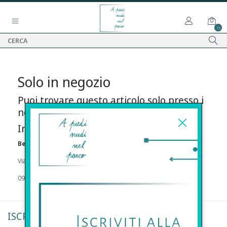
15
Solo in negozio
Puoi trovare questo articolo solo presso i
nostri punti vendita:
Info contatti
Before s.r.l.s.
Via Della Maestranza , 23 96100 Siracusa
09311962373
ISCRIVITI ALLA NEWSLETTER