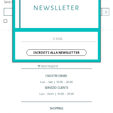
Sarai sempre aggiornato su offerte e promozioni.
HO LETTO ED ACCETTATO LE CONDIZIONI SULLA PRIVACY.
Before S.r.l.s.
Via Della Maestranza , 23
ISCRIVITI ALLA NEWSLETTER
96100 Siracusa - Italia
Eshop@apiedinudinelparcoboutique.com
09311962373
I NOSTRI ORARI:
Lun – Sab | 10:00 – 20:00
SERVIZIO CLIENTI:
Lun – Dom | 10:00 – 20:00
SHOPPING