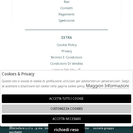
Resi
Contatti
Pagamenti
Spedizione
EXTRA
Cookie Policy
Privacy
Termini E Condizioni
Condizioni Di Vendita
Lingua Del Sito : IT
Cookies & Privacy
Valuta Del Sito : €
Questo sito si avvale di cookie di profilazione utilizzati per ads/contenuti personalizzati. Scegli
Maggiori Informazioni
se accettare o disattivare tali cookie nella pagina cookie policy.
FOLLOW US
ACCETTA TUTTI I COOKIE
CUSTOMIZZA COOKIES
ACCETTA NECESSARI
🍪
2026 before s.r.l.s. - p.iva : 02066400892 powered by
atelier
società
gruppo
richiedi reso
zucchetti