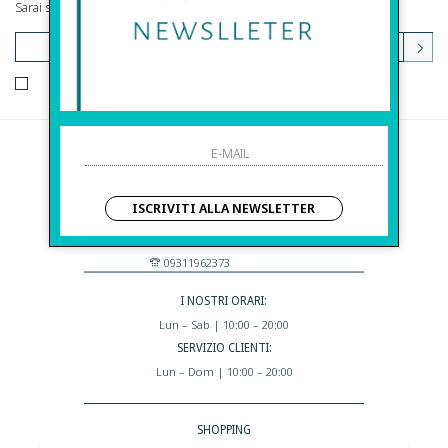
Sarai sempre aggiornato su offerte e promozioni.
HO LETTO ED ACCETTATO LE CONDIZIONI SULLA PRIVACY.
Before S.r.l.s.
Via Della Maestranza , 23
ISCRIVITI ALLA NEWSLETTER
96100 Siracusa - Italia
Eshop@apiedinudinelparcoboutique.com
09311962373
I NOSTRI ORARI:
Lun – Sab | 10:00 – 20:00
SERVIZIO CLIENTI:
Lun – Dom | 10:00 – 20:00
SHOPPING