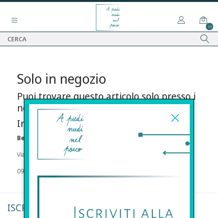
15
Solo in negozio
Puoi trovare questo articolo solo presso i
nostri punti vendita:
Info contatti
Before s.r.l.s.
Via Della Maestranza , 23 96100 Siracusa
09311962373
ISCRIVITI ALLA NEWSLETTER