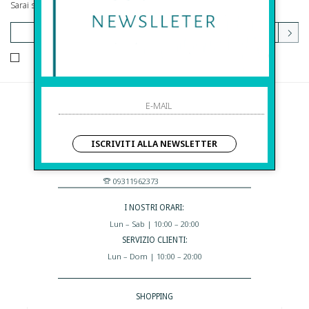
Sarai sempre aggiornato su offerte e promozioni.
HO LETTO ED ACCETTATO LE CONDIZIONI SULLA PRIVACY.
Before S.r.l.s.
Via Della Maestranza , 23
ISCRIVITI ALLA NEWSLETTER
96100 Siracusa - Italia
Eshop@apiedinudinelparcoboutique.com
09311962373
I NOSTRI ORARI:
Lun – Sab | 10:00 – 20:00
SERVIZIO CLIENTI:
Lun – Dom | 10:00 – 20:00
SHOPPING