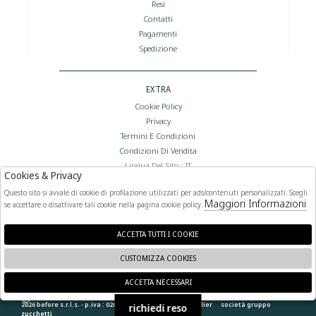
Resi
Contatti
Pagamenti
Spedizione
EXTRA
Cookie Policy
Privacy
Termini E Condizioni
Condizioni Di Vendita
Lingua Del Sito : IT
Cookies & Privacy
Valuta Del Sito : €
Questo sito si avvale di cookie di profilazione utilizzati per ads/contenuti personalizzati. Scegli
Maggiori Informazioni
se accettare o disattivare tali cookie nella pagina cookie policy.
FOLLOW US
ACCETTA TUTTI I COOKIE
CUSTOMIZZA COOKIES
ACCETTA NECESSARI
🍪
2026 before s.r.l.s. - p.iva : 02066400892 powered by
atelier
società
gruppo
richiedi reso
zucchetti