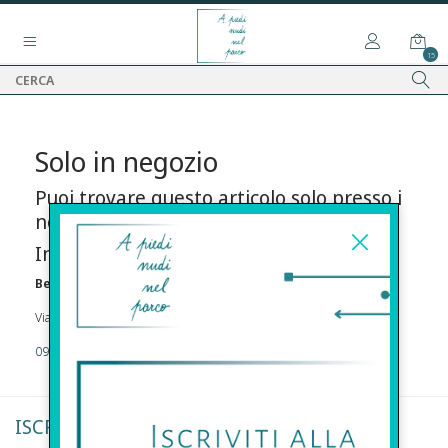
15
Solo in negozio
Puoi trovare questo articolo solo presso i
nostri punti vendita:
Info contatti
Before s.r.l.s.
Via Della Maestranza , 23 96100 Siracusa
09311962373
ISCRIVITI ALLA NEWSLETTER