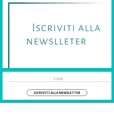
SARAI SEMPRE AGGIORNATO SU OFFERTE E PROMOZIONI.
HO LETTO ED ACCETTATO LE CONDIZIONI SULLA PRIVACY.
STRI ORARI:
SHOPPING
 Sab | 10:00 – 20:00
Resi
Contatti
IZIO CLIENTI:
Pagamenti
– Dom | 10:00 – 20:00
Spedizione
ISCRIVITI ALLA NEWSLETTER