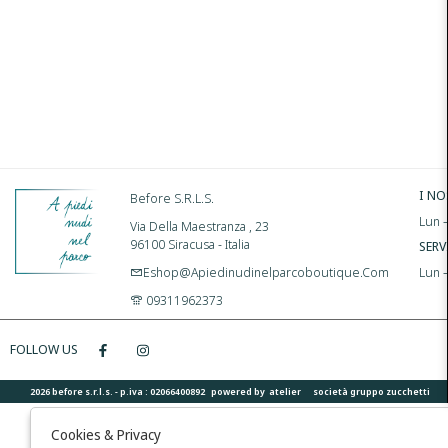
I NO
Before S.r.l.s.
Lun –
Via Della Maestranza , 23
96100 Siracusa - Italia
SERV
Eshop@apiedinudinelparcoboutique.com
Lun 
09311962373
FOLLOW US
2026 before s.r.l.s. - p.iva : 02066400892 powered by
atelier
società
gruppo zucchetti
Cookies & Privacy