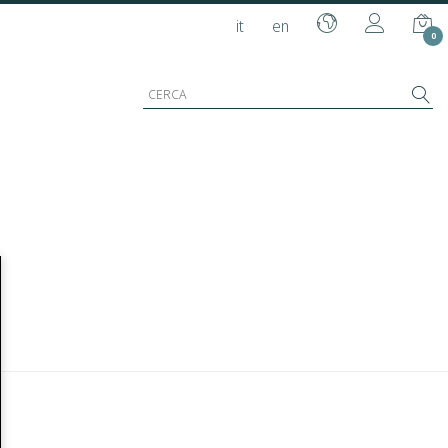
it
en
0