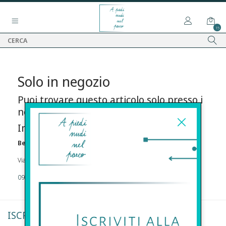
15
Solo in negozio
Puoi trovare questo articolo solo presso i
nostri punti vendita:
Info contatti
Before s.r.l.s.
Via Della Maestranza , 23 96100 Siracusa
09311962373
ISCRIVITI ALLA NEWSLETTER