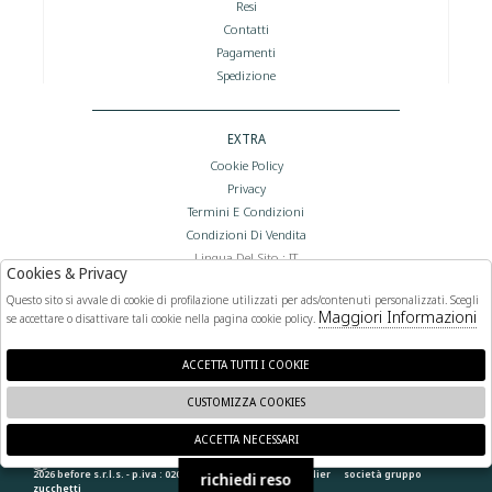
Resi
Contatti
Pagamenti
Spedizione
EXTRA
Cookie Policy
Privacy
Termini E Condizioni
Condizioni Di Vendita
Lingua Del Sito : IT
Cookies & Privacy
Valuta Del Sito : €
Questo sito si avvale di cookie di profilazione utilizzati per ads/contenuti personalizzati. Scegli
Maggiori Informazioni
se accettare o disattivare tali cookie nella pagina cookie policy.
FOLLOW US
ACCETTA TUTTI I COOKIE
CUSTOMIZZA COOKIES
ACCETTA NECESSARI
🍪
2026 before s.r.l.s. - p.iva : 02066400892 powered by
atelier
società
gruppo
richiedi reso
zucchetti