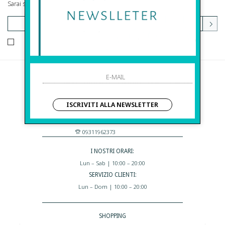
Sarai sempre aggiornato su offerte e promozioni.
HO LETTO ED ACCETTATO LE CONDIZIONI SULLA PRIVACY.
Before S.r.l.s.
Via Della Maestranza , 23
ISCRIVITI ALLA NEWSLETTER
96100 Siracusa - Italia
Eshop@apiedinudinelparcoboutique.com
09311962373
I NOSTRI ORARI:
Lun – Sab | 10:00 – 20:00
SERVIZIO CLIENTI:
Lun – Dom | 10:00 – 20:00
SHOPPING