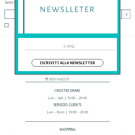
Sarai sempre aggiornato su offerte e promozioni.
HO LETTO ED ACCETTATO LE CONDIZIONI SULLA PRIVACY.
Before S.r.l.s.
Via Della Maestranza , 23
ISCRIVITI ALLA NEWSLETTER
96100 Siracusa - Italia
Eshop@apiedinudinelparcoboutique.com
09311962373
I NOSTRI ORARI:
Lun – Sab | 10:00 – 20:00
SERVIZIO CLIENTI:
Lun – Dom | 10:00 – 20:00
SHOPPING