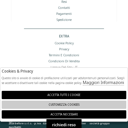
Resi
Contatti
Pagamenti
Spedizione
EXTRA
Cookie Policy
Privacy
Termini E Condizioni
Condizioni Di Vendita
Lingua Del Sito : IT
Cookies & Privacy
Valuta Del Sito : €
Questo sito si avvale di cookie di profilazione utilizzati per ads/contenuti personalizzati. Scegli
Maggiori Informazioni
se accettare o disattivare tali cookie nella pagina cookie policy.
FOLLOW US
ACCETTA TUTTI I COOKIE
CUSTOMIZZA COOKIES
ACCETTA NECESSARI
🍪
2026 before s.r.l.s. - p.iva : 02066400892 powered by
atelier
società
gruppo
richiedi reso
zucchetti