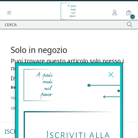
15
Solo in negozio
Puoi trovare questo articolo solo presso i
nostri punti vendita:
Info contatti
Before s.r.l.s.
Via Della Maestranza , 23 96100 Siracusa
09311962373
ISCRIVITI ALLA NEWSLETTER