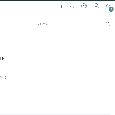
IT
EN
0
LE
01N17