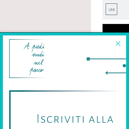
UNI
DESCRIZIO
Borsa in pelle 
un bracciale, la 
circolare di met
Dimensioni: 18
SCARLET