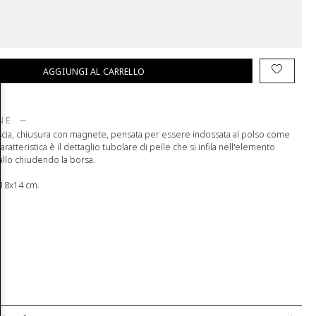
AGGIUNGI AL CARRELLO
NE
liscia, chiusura con magnete, pensata per essere indossata al polso come
caratteristica è il dettaglio tubolare di pelle che si infila nell'elemento
allo chiudendo la borsa.
x18x14 cm.