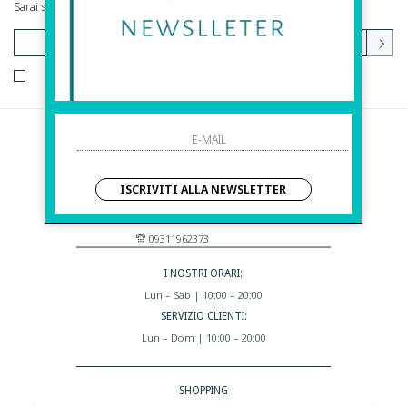
Sarai sempre aggiornato su offerte e promozioni.
HO LETTO ED ACCETTATO LE CONDIZIONI SULLA PRIVACY.
Before S.r.l.s.
Via Della Maestranza , 23
ISCRIVITI ALLA NEWSLETTER
96100 Siracusa - Italia
Eshop@apiedinudinelparcoboutique.com
09311962373
I NOSTRI ORARI:
Lun – Sab | 10:00 – 20:00
SERVIZIO CLIENTI:
Lun – Dom | 10:00 – 20:00
SHOPPING