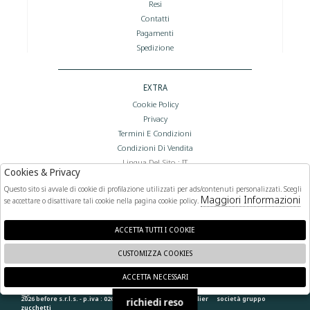
Resi
Contatti
Pagamenti
Spedizione
EXTRA
Cookie Policy
Privacy
Termini E Condizioni
Condizioni Di Vendita
Lingua Del Sito : IT
Cookies & Privacy
Valuta Del Sito : €
Questo sito si avvale di cookie di profilazione utilizzati per ads/contenuti personalizzati. Scegli
Maggiori Informazioni
se accettare o disattivare tali cookie nella pagina cookie policy.
FOLLOW US
ACCETTA TUTTI I COOKIE
CUSTOMIZZA COOKIES
ACCETTA NECESSARI
🍪
2026 before s.r.l.s. - p.iva : 02066400892 powered by
atelier
società
gruppo
richiedi reso
zucchetti