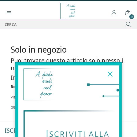
15
Solo in negozio
Puoi trovare questo articolo solo presso i
nostri punti vendita:
Info contatti
Before s.r.l.s.
Via Della Maestranza , 23 96100 Siracusa
09311962373
ISCRIVITI ALLA NEWSLETTER