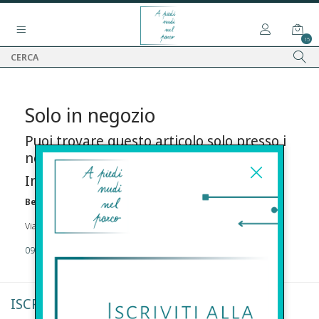
15
Solo in negozio
Puoi trovare questo articolo solo presso i
nostri punti vendita:
Info contatti
Before s.r.l.s.
Via Della Maestranza , 23 96100 Siracusa
09311962373
ISCRIVITI ALLA NEWSLETTER