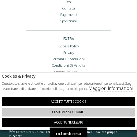
Resi
Contatti
Pagamenti
Spedizione
EXTRA
Cookie Policy
Privacy
Termini E Condizioni
Condizioni Di Vendita
Lingua Del Sito : IT
Cookies & Privacy
Valuta Del Sito : €
Questo sito si avvale di cookie di profilazione utilizzati per ads/contenuti personalizzati. Scegli
Maggiori Informazioni
se accettare o disattivare tali cookie nella pagina cookie policy.
FOLLOW US
ACCETTA TUTTI I COOKIE
CUSTOMIZZA COOKIES
ACCETTA NECESSARI
🍪
2026 before s.r.l.s. - p.iva : 02066400892 powered by
atelier
società
gruppo
richiedi reso
zucchetti