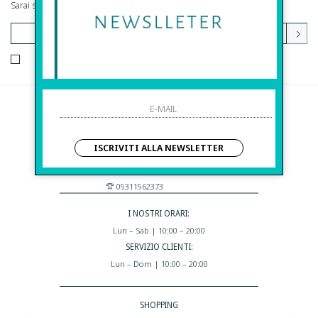
Sarai sempre aggiornato su offerte e promozioni.
HO LETTO ED ACCETTATO LE CONDIZIONI SULLA PRIVACY.
Before S.r.l.s.
Via Della Maestranza , 23
ISCRIVITI ALLA NEWSLETTER
96100 Siracusa - Italia
Eshop@apiedinudinelparcoboutique.com
09311962373
I NOSTRI ORARI:
Lun – Sab | 10:00 – 20:00
SERVIZIO CLIENTI:
Lun – Dom | 10:00 – 20:00
SHOPPING