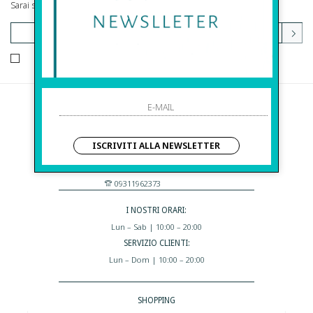
Sarai sempre aggiornato su offerte e promozioni.
HO LETTO ED ACCETTATO LE CONDIZIONI SULLA PRIVACY.
Before S.r.l.s.
Via Della Maestranza , 23
ISCRIVITI ALLA NEWSLETTER
96100 Siracusa - Italia
Eshop@apiedinudinelparcoboutique.com
09311962373
I NOSTRI ORARI:
Lun – Sab | 10:00 – 20:00
SERVIZIO CLIENTI:
Lun – Dom | 10:00 – 20:00
SHOPPING