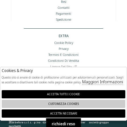
Resi
Contatti
Pagamenti
Spedizione
EXTRA
Cookie Policy
Privacy
Termini E Condizioni
Condizioni Di Vendita
Lingua Del Sito : IT
Cookies & Privacy
Valuta Del Sito : €
Questo sito si avvale di cookie di profilazione utilizzati per ads/contenuti personalizzati. Scegli
Maggiori Informazioni
se accettare o disattivare tali cookie nella pagina cookie policy.
FOLLOW US
ACCETTA TUTTI I COOKIE
CUSTOMIZZA COOKIES
ACCETTA NECESSARI
🍪
2026 before s.r.l.s. - p.iva : 02066400892 powered by
atelier
società
gruppo
richiedi reso
zucchetti