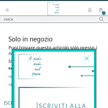
15
Solo in negozio
Puoi trovare questo articolo solo presso i
nostri punti vendita:
Info contatti
Before s.r.l.s.
Via Della Maestranza , 23 96100 Siracusa
09311962373
ISCRIVITI ALLA NEWSLETTER