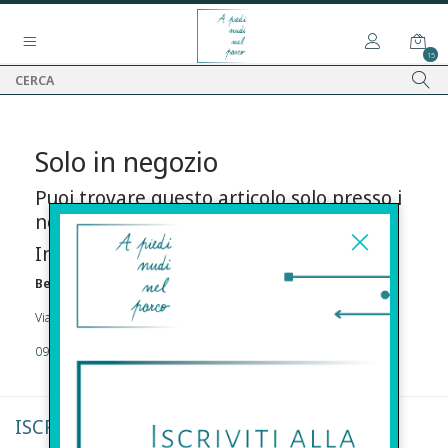
15
Solo in negozio
Puoi trovare questo articolo solo presso i
nostri punti vendita:
Info contatti
Before s.r.l.s.
Via Della Maestranza , 23 96100 Siracusa
09311962373
ISCRIVITI ALLA NEWSLETTER