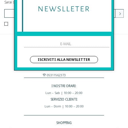
Sarai sempre aggiornato su offerte e promozioni.
HO LETTO ED ACCETTATO LE CONDIZIONI SULLA PRIVACY.
Before S.r.l.s.
Via Della Maestranza , 23
ISCRIVITI ALLA NEWSLETTER
96100 Siracusa - Italia
Eshop@apiedinudinelparcoboutique.com
09311962373
I NOSTRI ORARI:
Lun – Sab | 10:00 – 20:00
SERVIZIO CLIENTI:
Lun – Dom | 10:00 – 20:00
SHOPPING