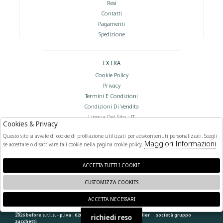
Resi
Contatti
Pagamenti
Spedizione
EXTRA
Cookie Policy
Privacy
Termini E Condizioni
Condizioni Di Vendita
Lingua Del Sito : IT
Cookies & Privacy
Valuta Del Sito : €
Questo sito si avvale di cookie di profilazione utilizzati per ads/contenuti personalizzati. Scegli
Maggiori Informazioni
se accettare o disattivare tali cookie nella pagina cookie policy.
FOLLOW US
ACCETTA TUTTI I COOKIE
CUSTOMIZZA COOKIES
ACCETTA NECESSARI
🍪
2026 before s.r.l.s. - p.iva : 02066400892 powered by
atelier
società
gruppo
richiedi reso
zucchetti