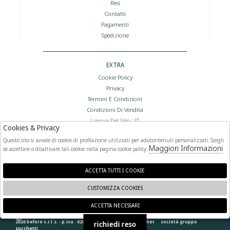
Resi
Contatti
Pagamenti
Spedizione
EXTRA
Cookie Policy
Privacy
Termini E Condizioni
Condizioni Di Vendita
Lingua Del Sito : IT
Cookies & Privacy
Valuta Del Sito : €
Questo sito si avvale di cookie di profilazione utilizzati per ads/contenuti personalizzati. Scegli
Maggiori Informazioni
se accettare o disattivare tali cookie nella pagina cookie policy.
FOLLOW US
ACCETTA TUTTI I COOKIE
CUSTOMIZZA COOKIES
ACCETTA NECESSARI
🍪
2026 before s.r.l.s. - p.iva : 02066400892 powered by
atelier
società
gruppo
richiedi reso
zucchetti