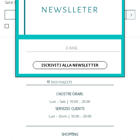
Sarai sempre aggiornato su offerte e promozioni.
HO LETTO ED ACCETTATO LE CONDIZIONI SULLA PRIVACY.
Before S.r.l.s.
Via Della Maestranza , 23
ISCRIVITI ALLA NEWSLETTER
96100 Siracusa - Italia
Eshop@apiedinudinelparcoboutique.com
09311962373
I NOSTRI ORARI:
Lun – Sab | 10:00 – 20:00
SERVIZIO CLIENTI:
Lun – Dom | 10:00 – 20:00
SHOPPING