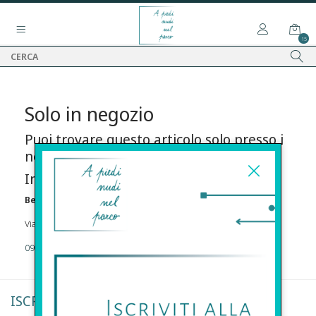
15
Solo in negozio
Puoi trovare questo articolo solo presso i
nostri punti vendita:
Info contatti
Before s.r.l.s.
Via Della Maestranza , 23 96100 Siracusa
09311962373
ISCRIVITI ALLA NEWSLETTER