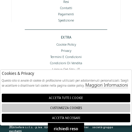
Resi
Contatti
Pagamenti
Spedizione
EXTRA
Cookie Policy
Privacy
Termini E Condizioni
Condizioni Di Vendita
Lingua Del Sito : IT
Cookies & Privacy
Valuta Del Sito : €
Questo sito si avvale di cookie di profilazione utilizzati per ads/contenuti personalizzati. Scegli
Maggiori Informazioni
se accettare o disattivare tali cookie nella pagina cookie policy.
FOLLOW US
ACCETTA TUTTI I COOKIE
CUSTOMIZZA COOKIES
ACCETTA NECESSARI
🍪
2026 before s.r.l.s. - p.iva : 02066400892 powered by
atelier
società
gruppo
richiedi reso
zucchetti