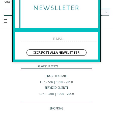
Sarai sempre aggiornato su offerte e promozioni.
HO LETTO ED ACCETTATO LE CONDIZIONI SULLA PRIVACY.
Before S.r.l.s.
Via Della Maestranza , 23
ISCRIVITI ALLA NEWSLETTER
96100 Siracusa - Italia
Eshop@apiedinudinelparcoboutique.com
09311962373
I NOSTRI ORARI:
Lun – Sab | 10:00 – 20:00
SERVIZIO CLIENTI:
Lun – Dom | 10:00 – 20:00
SHOPPING