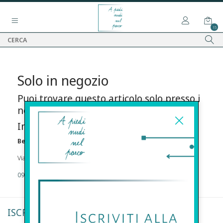
15
Solo in negozio
Puoi trovare questo articolo solo presso i
nostri punti vendita:
Info contatti
Before s.r.l.s.
Via Della Maestranza , 23 96100 Siracusa
09311962373
ISCRIVITI ALLA NEWSLETTER