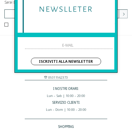
Sarai sempre aggiornato su offerte e promozioni.
HO LETTO ED ACCETTATO LE CONDIZIONI SULLA PRIVACY.
Before S.r.l.s.
Via Della Maestranza , 23
ISCRIVITI ALLA NEWSLETTER
96100 Siracusa - Italia
Eshop@apiedinudinelparcoboutique.com
09311962373
I NOSTRI ORARI:
Lun – Sab | 10:00 – 20:00
SERVIZIO CLIENTI:
Lun – Dom | 10:00 – 20:00
SHOPPING