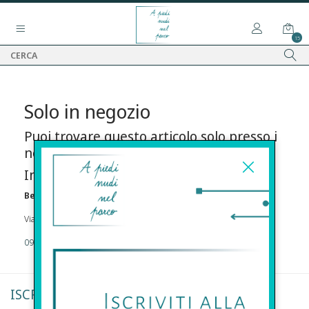
15
Solo in negozio
Puoi trovare questo articolo solo presso i
nostri punti vendita:
Info contatti
Before s.r.l.s.
Via Della Maestranza , 23 96100 Siracusa
09311962373
ISCRIVITI ALLA NEWSLETTER