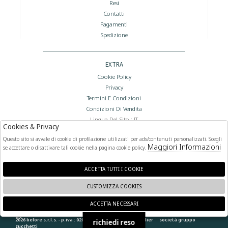
Resi
Contatti
Pagamenti
Spedizione
EXTRA
Cookie Policy
Privacy
Termini E Condizioni
Condizioni Di Vendita
Lingua Del Sito : IT
Cookies & Privacy
Valuta Del Sito : €
Questo sito si avvale di cookie di profilazione utilizzati per ads/contenuti personalizzati. Scegli
Maggiori Informazioni
se accettare o disattivare tali cookie nella pagina cookie policy.
FOLLOW US
ACCETTA TUTTI I COOKIE
CUSTOMIZZA COOKIES
ACCETTA NECESSARI
🍪
2026 before s.r.l.s. - p.iva : 02066400892 powered by
atelier
società
gruppo
richiedi reso
zucchetti