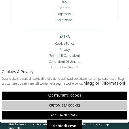
Resi
Contatti
Pagamenti
Spedizione
EXTRA
Cookie Policy
Privacy
Termini E Condizioni
Condizioni Di Vendita
Lingua Del Sito : IT
Cookies & Privacy
Valuta Del Sito : €
Questo sito si avvale di cookie di profilazione utilizzati per ads/contenuti personalizzati. Scegli
Maggiori Informazioni
se accettare o disattivare tali cookie nella pagina cookie policy.
FOLLOW US
ACCETTA TUTTI I COOKIE
CUSTOMIZZA COOKIES
ACCETTA NECESSARI
🍪
2026 before s.r.l.s. - p.iva : 02066400892 powered by
atelier
società
gruppo
richiedi reso
zucchetti