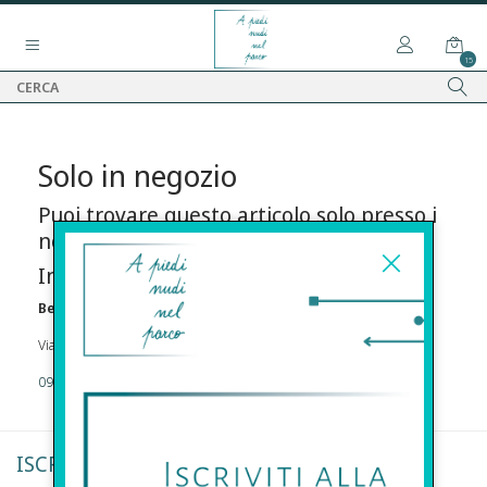
15
Solo in negozio
Puoi trovare questo articolo solo presso i
nostri punti vendita:
Info contatti
Before s.r.l.s.
Via Della Maestranza , 23 96100 Siracusa
09311962373
ISCRIVITI ALLA NEWSLETTER