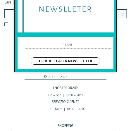
Sarai sempre aggiornato su offerte e promozioni.
HO LETTO ED ACCETTATO LE CONDIZIONI SULLA PRIVACY.
Before S.r.l.s.
Via Della Maestranza , 23
ISCRIVITI ALLA NEWSLETTER
96100 Siracusa - Italia
Eshop@apiedinudinelparcoboutique.com
09311962373
I NOSTRI ORARI:
Lun – Sab | 10:00 – 20:00
SERVIZIO CLIENTI:
Lun – Dom | 10:00 – 20:00
SHOPPING