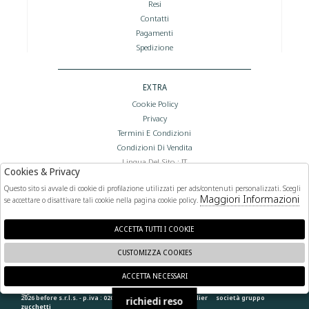
Resi
Contatti
Pagamenti
Spedizione
EXTRA
Cookie Policy
Privacy
Termini E Condizioni
Condizioni Di Vendita
Lingua Del Sito : IT
Cookies & Privacy
Valuta Del Sito : €
Questo sito si avvale di cookie di profilazione utilizzati per ads/contenuti personalizzati. Scegli
Maggiori Informazioni
se accettare o disattivare tali cookie nella pagina cookie policy.
FOLLOW US
ACCETTA TUTTI I COOKIE
CUSTOMIZZA COOKIES
ACCETTA NECESSARI
🍪
2026 before s.r.l.s. - p.iva : 02066400892 powered by
atelier
società
gruppo
richiedi reso
zucchetti