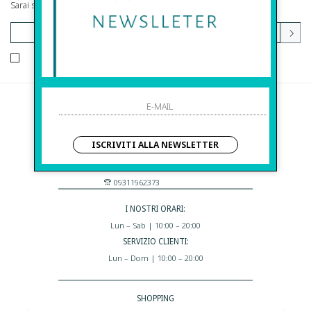
Sarai sempre aggiornato su offerte e promozioni.
HO LETTO ED ACCETTATO LE CONDIZIONI SULLA PRIVACY.
Before S.r.l.s.
Via Della Maestranza , 23
ISCRIVITI ALLA NEWSLETTER
96100 Siracusa - Italia
Eshop@apiedinudinelparcoboutique.com
09311962373
I NOSTRI ORARI:
Lun – Sab | 10:00 – 20:00
SERVIZIO CLIENTI:
Lun – Dom | 10:00 – 20:00
SHOPPING