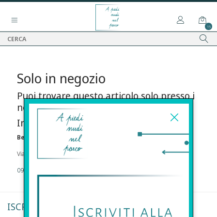
15
Solo in negozio
Puoi trovare questo articolo solo presso i
nostri punti vendita:
Info contatti
Before s.r.l.s.
Via Della Maestranza , 23 96100 Siracusa
09311962373
ISCRIVITI ALLA NEWSLETTER