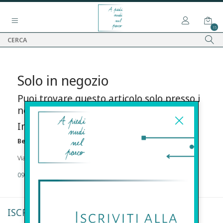
15
Solo in negozio
Puoi trovare questo articolo solo presso i
nostri punti vendita:
Info contatti
Before s.r.l.s.
Via Della Maestranza , 23 96100 Siracusa
09311962373
ISCRIVITI ALLA NEWSLETTER