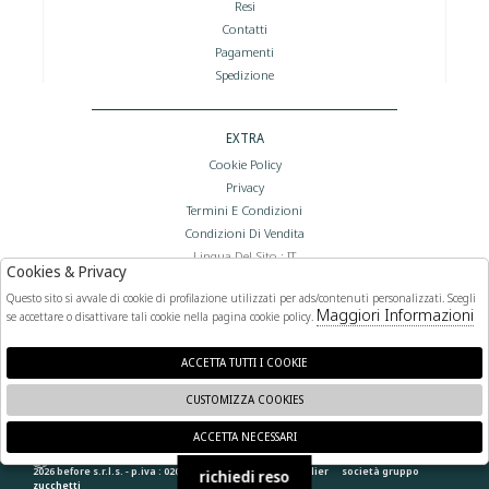
Resi
Contatti
Pagamenti
Spedizione
EXTRA
Cookie Policy
Privacy
Termini E Condizioni
Condizioni Di Vendita
Lingua Del Sito : IT
Cookies & Privacy
Valuta Del Sito : €
Questo sito si avvale di cookie di profilazione utilizzati per ads/contenuti personalizzati. Scegli
Maggiori Informazioni
se accettare o disattivare tali cookie nella pagina cookie policy.
FOLLOW US
ACCETTA TUTTI I COOKIE
CUSTOMIZZA COOKIES
ACCETTA NECESSARI
🍪
2026 before s.r.l.s. - p.iva : 02066400892 powered by
atelier
società
gruppo
richiedi reso
zucchetti