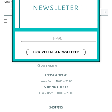
Sarai sempre aggiornato su offerte e promozioni.
HO LETTO ED ACCETTATO LE CONDIZIONI SULLA PRIVACY.
Before S.r.l.s.
Via Della Maestranza , 23
ISCRIVITI ALLA NEWSLETTER
96100 Siracusa - Italia
Eshop@apiedinudinelparcoboutique.com
09311962373
I NOSTRI ORARI:
Lun – Sab | 10:00 – 20:00
SERVIZIO CLIENTI:
Lun – Dom | 10:00 – 20:00
SHOPPING