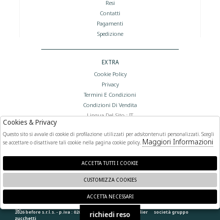
Resi
Contatti
Pagamenti
Spedizione
EXTRA
Cookie Policy
Privacy
Termini E Condizioni
Condizioni Di Vendita
Lingua Del Sito : IT
Cookies & Privacy
Valuta Del Sito : €
Questo sito si avvale di cookie di profilazione utilizzati per ads/contenuti personalizzati. Scegli
Maggiori Informazioni
se accettare o disattivare tali cookie nella pagina cookie policy.
FOLLOW US
ACCETTA TUTTI I COOKIE
CUSTOMIZZA COOKIES
ACCETTA NECESSARI
🍪
2026 before s.r.l.s. - p.iva : 02066400892 powered by
atelier
società
gruppo
richiedi reso
zucchetti