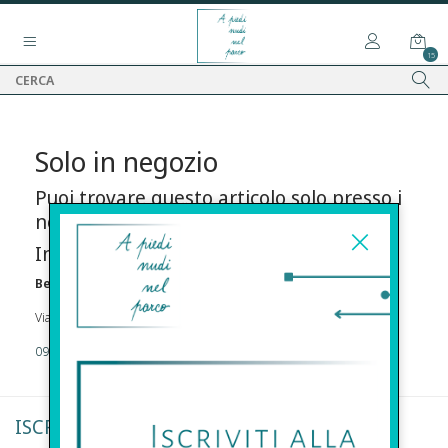
15
Solo in negozio
Puoi trovare questo articolo solo presso i
nostri punti vendita:
Info contatti
Before s.r.l.s.
Via Della Maestranza , 23 96100 Siracusa
09311962373
ISCRIVITI ALLA NEWSLETTER