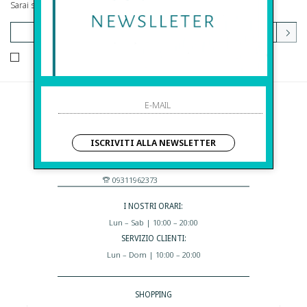
Sarai sempre aggiornato su offerte e promozioni.
HO LETTO ED ACCETTATO LE CONDIZIONI SULLA PRIVACY.
Before S.r.l.s.
Via Della Maestranza , 23
ISCRIVITI ALLA NEWSLETTER
96100 Siracusa - Italia
Eshop@apiedinudinelparcoboutique.com
09311962373
I NOSTRI ORARI:
Lun – Sab | 10:00 – 20:00
SERVIZIO CLIENTI:
Lun – Dom | 10:00 – 20:00
SHOPPING