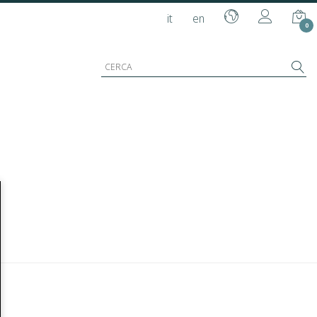
it
en
0