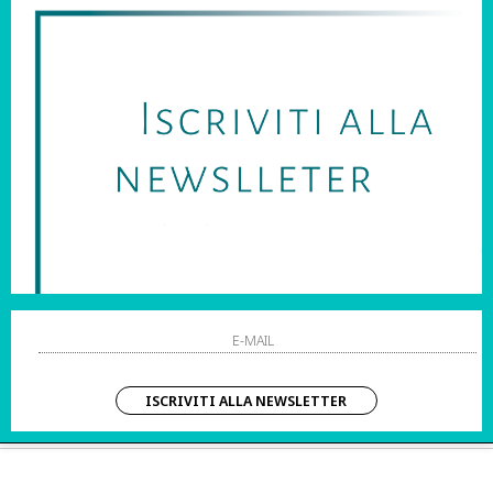
SARAI SEMPRE AGGIORNATO SU OFFERTE E PROMOZIONI.
HO LETTO ED ACCETTATO LE CONDIZIONI SULLA PRIVACY.
STRI ORARI:
SHOPPING
 Sab | 10:00 – 20:00
Resi
Contatti
IZIO CLIENTI:
Pagamenti
– Dom | 10:00 – 20:00
Spedizione
ISCRIVITI ALLA NEWSLETTER