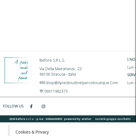
I NO
Before S.r.l.s.
Lun –
Via Della Maestranza , 23
96100 Siracusa - Italia
SERV
Eshop@apiedinudinelparcoboutique.com
Lun 
09311962373
FOLLOW US
2026 before s.r.l.s. - p.iva : 02066400892 powered by
atelier
società
gruppo zucchetti
Cookies & Privacy