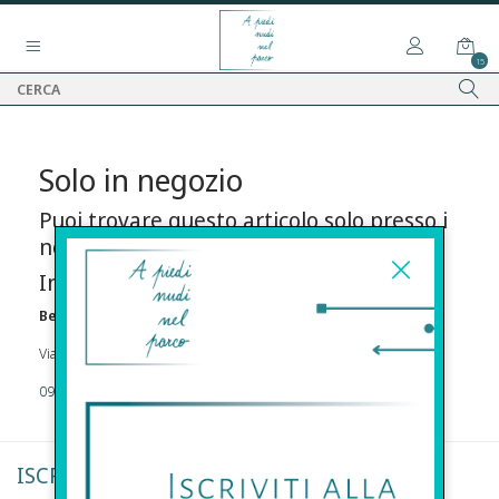
15
Solo in negozio
Puoi trovare questo articolo solo presso i
nostri punti vendita:
Info contatti
Before s.r.l.s.
Via Della Maestranza , 23 96100 Siracusa
09311962373
ISCRIVITI ALLA NEWSLETTER