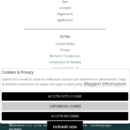
Resi
Contatti
Pagamenti
Spedizione
EXTRA
Cookie Policy
Privacy
Termini E Condizioni
Condizioni Di Vendita
Lingua Del Sito : IT
Cookies & Privacy
Valuta Del Sito : €
Questo sito si avvale di cookie di profilazione utilizzati per ads/contenuti personalizzati. Scegli
Maggiori Informazioni
se accettare o disattivare tali cookie nella pagina cookie policy.
FOLLOW US
ACCETTA TUTTI I COOKIE
CUSTOMIZZA COOKIES
ACCETTA NECESSARI
🍪
2026 before s.r.l.s. - p.iva : 02066400892 powered by
atelier
società
gruppo
richiedi reso
zucchetti