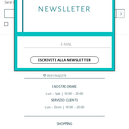
Sarai sempre aggiornato su offerte e promozioni.
HO LETTO ED ACCETTATO LE CONDIZIONI SULLA PRIVACY.
Before S.r.l.s.
Via Della Maestranza , 23
ISCRIVITI ALLA NEWSLETTER
96100 Siracusa - Italia
Eshop@apiedinudinelparcoboutique.com
09311962373
I NOSTRI ORARI:
Lun – Sab | 10:00 – 20:00
SERVIZIO CLIENTI:
Lun – Dom | 10:00 – 20:00
SHOPPING