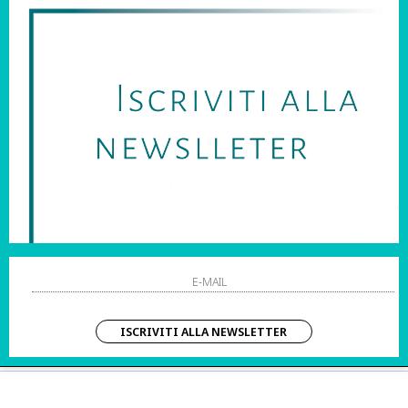
SARAI SEMPRE AGGIORNATO SU OFFERTE E PROMOZIONI.
HO LETTO ED ACCETTATO LE CONDIZIONI SULLA PRIVACY.
STRI ORARI:
SHOPPING
 Sab | 10:00 – 20:00
Resi
Contatti
IZIO CLIENTI:
Pagamenti
– Dom | 10:00 – 20:00
Spedizione
ISCRIVITI ALLA NEWSLETTER