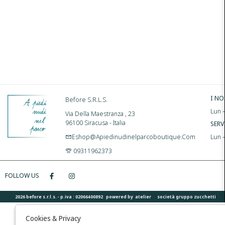
I NO
Before S.r.l.s.
Lun –
Via Della Maestranza , 23
96100 Siracusa - Italia
SERV
Eshop@apiedinudinelparcoboutique.com
Lun 
09311962373
FOLLOW US
2026 before s.r.l.s. - p.iva : 02066400892 powered by
atelier
società
gruppo zucchetti
Cookies & Privacy