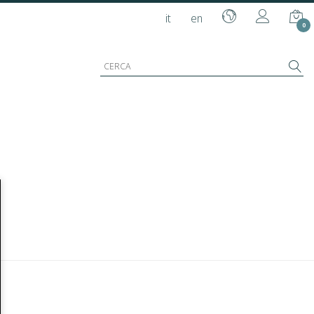
it
en
0