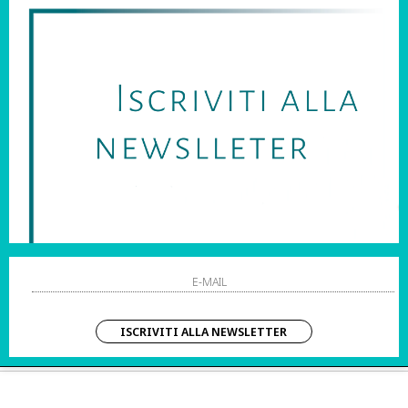
SARAI SEMPRE AGGIORNATO SU OFFERTE E PROMOZIONI.
HO LETTO ED ACCETTATO LE CONDIZIONI SULLA PRIVACY.
STRI ORARI:
SHOPPING
 Sab | 10:00 – 20:00
Resi
Contatti
IZIO CLIENTI:
Pagamenti
– Dom | 10:00 – 20:00
Spedizione
ISCRIVITI ALLA NEWSLETTER