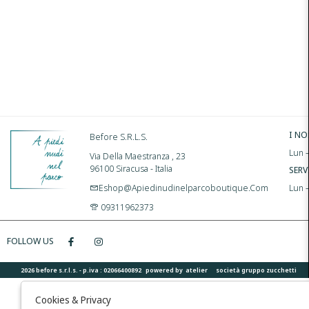
I NO
Before S.r.l.s.
Lun –
Via Della Maestranza , 23
96100 Siracusa - Italia
SERV
Eshop@apiedinudinelparcoboutique.com
Lun 
09311962373
FOLLOW US
2026 before s.r.l.s. - p.iva : 02066400892 powered by
atelier
società
gruppo zucchetti
Cookies & Privacy