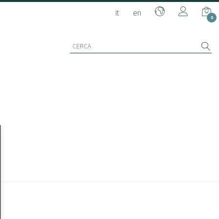
it
en
0