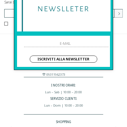
Sarai sempre aggiornato su offerte e promozioni.
HO LETTO ED ACCETTATO LE CONDIZIONI SULLA PRIVACY.
Before S.r.l.s.
Via Della Maestranza , 23
ISCRIVITI ALLA NEWSLETTER
96100 Siracusa - Italia
Eshop@apiedinudinelparcoboutique.com
09311962373
I NOSTRI ORARI:
Lun – Sab | 10:00 – 20:00
SERVIZIO CLIENTI:
Lun – Dom | 10:00 – 20:00
SHOPPING