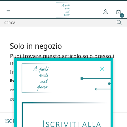
15
Solo in negozio
Puoi trovare questo articolo solo presso i
nostri punti vendita:
Info contatti
Before s.r.l.s.
Via Della Maestranza , 23 96100 Siracusa
09311962373
ISCRIVITI ALLA NEWSLETTER