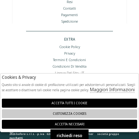
Resi
Contatti
Pagamenti
Spedizione
EXTRA
Cookie Policy
Privacy
Termini E Condizioni
Condizioni Di Vendita
Lingua Del Sito : IT
Cookies & Privacy
Valuta Del Sito : €
Questo sito si avvale di cookie di profilazione utilizzati per ads/contenuti personalizzati. Scegli
Maggiori Informazioni
se accettare o disattivare tali cookie nella pagina cookie policy.
FOLLOW US
ACCETTA TUTTI I COOKIE
CUSTOMIZZA COOKIES
ACCETTA NECESSARI
🍪
2026 before s.r.l.s. - p.iva : 02066400892 powered by
atelier
società
gruppo
richiedi reso
zucchetti