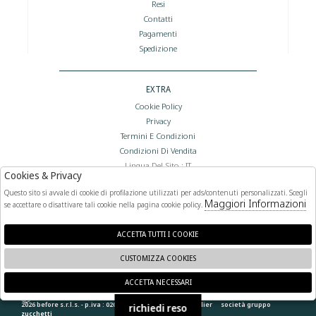
Resi
Contatti
Pagamenti
Spedizione
EXTRA
Cookie Policy
Privacy
Termini E Condizioni
Condizioni Di Vendita
Lingua Del Sito : IT
Cookies & Privacy
Valuta Del Sito : €
Questo sito si avvale di cookie di profilazione utilizzati per ads/contenuti personalizzati. Scegli
Maggiori Informazioni
se accettare o disattivare tali cookie nella pagina cookie policy.
FOLLOW US
ACCETTA TUTTI I COOKIE
CUSTOMIZZA COOKIES
ACCETTA NECESSARI
🍪
2026 before s.r.l.s. - p.iva : 02066400892 powered by
atelier
società
gruppo
richiedi reso
zucchetti