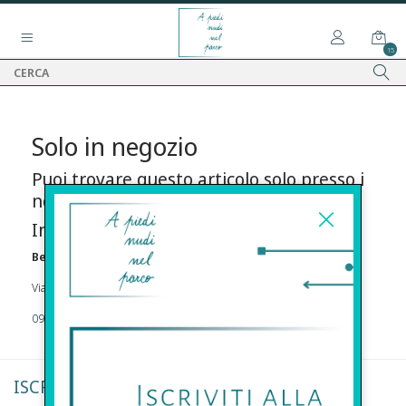
15
Solo in negozio
Puoi trovare questo articolo solo presso i
nostri punti vendita:
Info contatti
Before s.r.l.s.
Via Della Maestranza , 23 96100 Siracusa
09311962373
ISCRIVITI ALLA NEWSLETTER