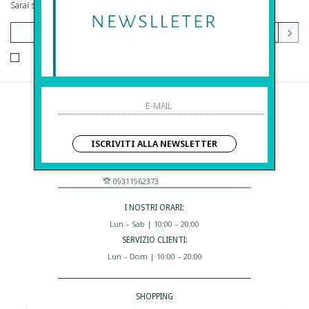
Sarai sempre aggiornato su offerte e promozioni.
HO LETTO ED ACCETTATO LE CONDIZIONI SULLA PRIVACY.
Before S.r.l.s.
Via Della Maestranza , 23
ISCRIVITI ALLA NEWSLETTER
96100 Siracusa - Italia
Eshop@apiedinudinelparcoboutique.com
09311962373
I NOSTRI ORARI:
Lun – Sab | 10:00 – 20:00
SERVIZIO CLIENTI:
Lun – Dom | 10:00 – 20:00
SHOPPING