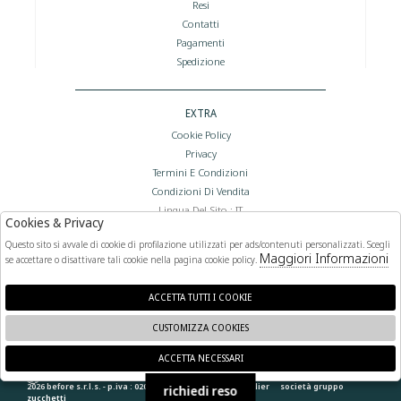
Resi
Contatti
Pagamenti
Spedizione
EXTRA
Cookie Policy
Privacy
Termini E Condizioni
Condizioni Di Vendita
Lingua Del Sito : IT
Cookies & Privacy
Valuta Del Sito : €
Questo sito si avvale di cookie di profilazione utilizzati per ads/contenuti personalizzati. Scegli
Maggiori Informazioni
se accettare o disattivare tali cookie nella pagina cookie policy.
FOLLOW US
ACCETTA TUTTI I COOKIE
CUSTOMIZZA COOKIES
ACCETTA NECESSARI
🍪
2026 before s.r.l.s. - p.iva : 02066400892 powered by
atelier
società
gruppo
richiedi reso
zucchetti