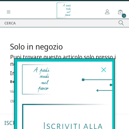
15
Solo in negozio
Puoi trovare questo articolo solo presso i
nostri punti vendita:
Info contatti
Before s.r.l.s.
Via Della Maestranza , 23 96100 Siracusa
09311962373
ISCRIVITI ALLA NEWSLETTER