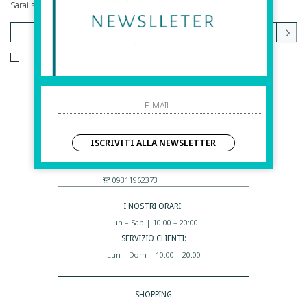
Sarai sempre aggiornato su offerte e promozioni.
HO LETTO ED ACCETTATO LE CONDIZIONI SULLA PRIVACY.
Before S.r.l.s.
Via Della Maestranza , 23
ISCRIVITI ALLA NEWSLETTER
96100 Siracusa - Italia
Eshop@apiedinudinelparcoboutique.com
09311962373
I NOSTRI ORARI:
Lun – Sab | 10:00 – 20:00
SERVIZIO CLIENTI:
Lun – Dom | 10:00 – 20:00
SHOPPING