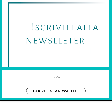
SARAI SEMPRE AGGIORNATO SU OFFERTE E PROMOZIONI.
HO LETTO ED ACCETTATO LE CONDIZIONI SULLA PRIVACY.
STRI ORARI:
SHOPPING
 Sab | 10:00 – 20:00
Resi
Contatti
IZIO CLIENTI:
Pagamenti
– Dom | 10:00 – 20:00
Spedizione
ISCRIVITI ALLA NEWSLETTER