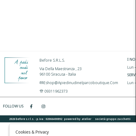
I NO
Before S.r.l.s.
Lun –
Via Della Maestranza , 23
96100 Siracusa - Italia
SERV
Eshop@apiedinudinelparcoboutique.com
Lun 
09311962373
FOLLOW US
2026 before s.r.l.s. - p.iva : 02066400892 powered by
atelier
società
gruppo zucchetti
Cookies & Privacy