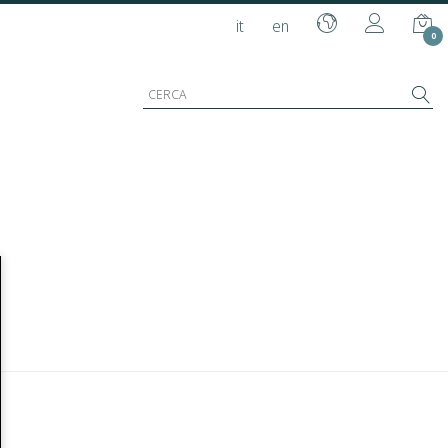
it
en
0