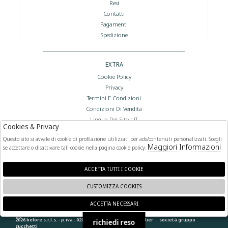
Resi
Contatti
Pagamenti
Spedizione
EXTRA
Cookie Policy
Privacy
Termini E Condizioni
Condizioni Di Vendita
Lingua Del Sito : IT
Cookies & Privacy
Valuta Del Sito : €
Questo sito si avvale di cookie di profilazione utilizzati per ads/contenuti personalizzati. Scegli
Maggiori Informazioni
se accettare o disattivare tali cookie nella pagina cookie policy.
FOLLOW US
ACCETTA TUTTI I COOKIE
CUSTOMIZZA COOKIES
ACCETTA NECESSARI
🍪
2026 before s.r.l.s. - p.iva : 02066400892 powered by
atelier
società
gruppo
richiedi reso
zucchetti