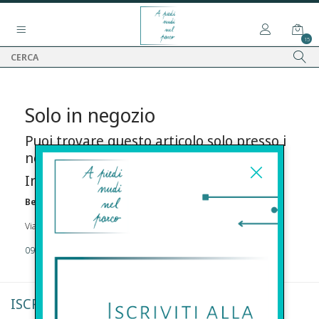
15
Solo in negozio
Puoi trovare questo articolo solo presso i
nostri punti vendita:
Info contatti
Before s.r.l.s.
Via Della Maestranza , 23 96100 Siracusa
09311962373
ISCRIVITI ALLA NEWSLETTER