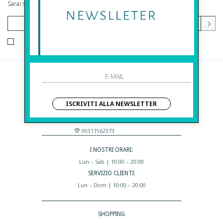
Sarai sempre aggiornato su offerte e promozioni.
HO LETTO ED ACCETTATO LE CONDIZIONI SULLA PRIVACY.
Before S.r.l.s.
Via Della Maestranza , 23
ISCRIVITI ALLA NEWSLETTER
96100 Siracusa - Italia
Eshop@apiedinudinelparcoboutique.com
09311962373
I NOSTRI ORARI:
Lun – Sab | 10:00 – 20:00
SERVIZIO CLIENTI:
Lun – Dom | 10:00 – 20:00
SHOPPING