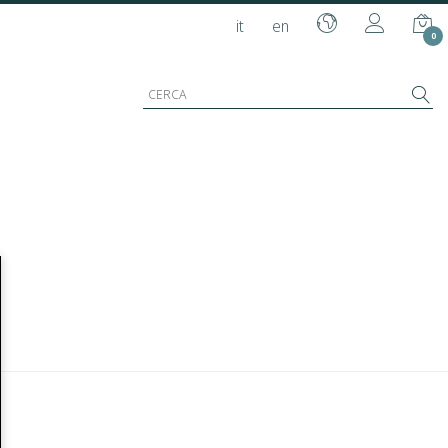
it
en
0