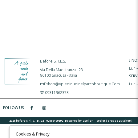
I NO
Before S.r.l.s.
Lun –
Via Della Maestranza , 23
96100 Siracusa - Italia
SERV
Eshop@apiedinudinelparcoboutique.com
Lun 
09311962373
FOLLOW US
2026 before s.r.l.s. - p.iva : 02066400892 powered by
atelier
società
gruppo zucchetti
Cookies & Privacy