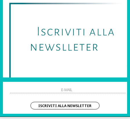
SARAI SEMPRE AGGIORNATO SU OFFERTE E PROMOZIONI.
HO LETTO ED ACCETTATO LE CONDIZIONI SULLA PRIVACY.
STRI ORARI:
SHOPPING
 Sab | 10:00 – 20:00
Resi
Contatti
IZIO CLIENTI:
Pagamenti
– Dom | 10:00 – 20:00
Spedizione
ISCRIVITI ALLA NEWSLETTER