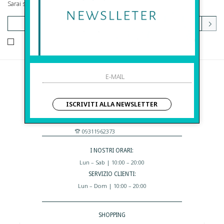
Sarai sempre aggiornato su offerte e promozioni.
HO LETTO ED ACCETTATO LE CONDIZIONI SULLA PRIVACY.
Before S.r.l.s.
Via Della Maestranza , 23
ISCRIVITI ALLA NEWSLETTER
96100 Siracusa - Italia
Eshop@apiedinudinelparcoboutique.com
09311962373
I NOSTRI ORARI:
Lun – Sab | 10:00 – 20:00
SERVIZIO CLIENTI:
Lun – Dom | 10:00 – 20:00
SHOPPING