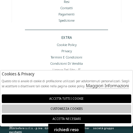
Resi
Contatti
Pagamenti
Spedizione
EXTRA
Cookie Policy
Privacy
Termini E Condizioni
Condizioni Di Vendita
Lingua Del Sito : IT
Cookies & Privacy
Valuta Del Sito : €
Questo sito si avvale di cookie di profilazione utilizzati per ads/contenuti personalizzati. Scegli
Maggiori Informazioni
se accettare o disattivare tali cookie nella pagina cookie policy.
FOLLOW US
ACCETTA TUTTI I COOKIE
CUSTOMIZZA COOKIES
ACCETTA NECESSARI
🍪
2026 before s.r.l.s. - p.iva : 02066400892 powered by
atelier
società
gruppo
richiedi reso
zucchetti