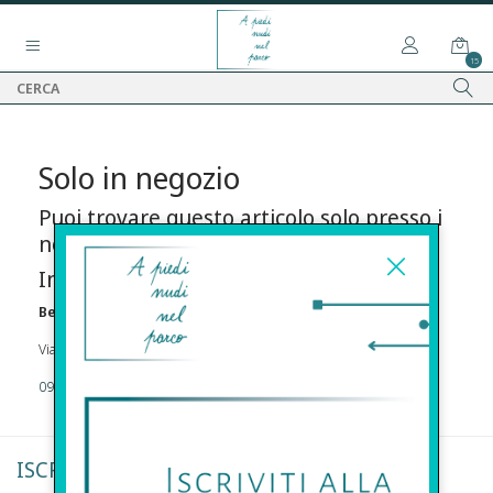
15
Solo in negozio
Puoi trovare questo articolo solo presso i
nostri punti vendita:
Info contatti
Before s.r.l.s.
Via Della Maestranza , 23 96100 Siracusa
09311962373
ISCRIVITI ALLA NEWSLETTER