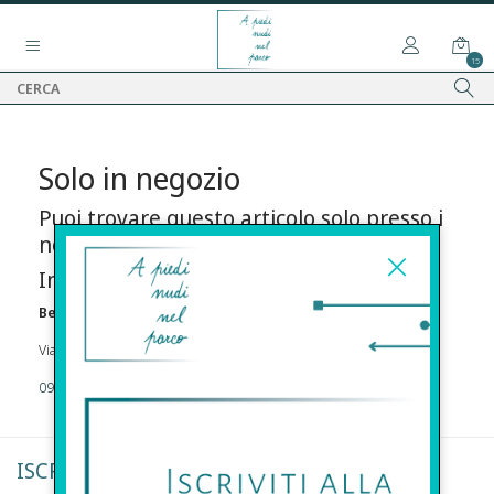
15
Solo in negozio
Puoi trovare questo articolo solo presso i
nostri punti vendita:
Info contatti
Before s.r.l.s.
Via Della Maestranza , 23 96100 Siracusa
09311962373
ISCRIVITI ALLA NEWSLETTER