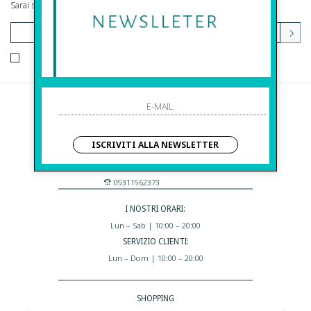
Sarai sempre aggiornato su offerte e promozioni.
HO LETTO ED ACCETTATO LE CONDIZIONI SULLA PRIVACY.
Before S.r.l.s.
Via Della Maestranza , 23
ISCRIVITI ALLA NEWSLETTER
96100 Siracusa - Italia
Eshop@apiedinudinelparcoboutique.com
09311962373
I NOSTRI ORARI:
Lun – Sab | 10:00 – 20:00
SERVIZIO CLIENTI:
Lun – Dom | 10:00 – 20:00
SHOPPING