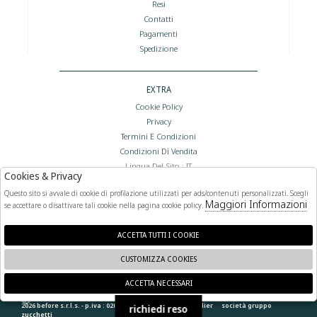
Resi
Contatti
Pagamenti
Spedizione
EXTRA
Cookie Policy
Privacy
Termini E Condizioni
Condizioni Di Vendita
Lingua Del Sito : IT
Cookies & Privacy
Valuta Del Sito : €
Questo sito si avvale di cookie di profilazione utilizzati per ads/contenuti personalizzati. Scegli
Maggiori Informazioni
se accettare o disattivare tali cookie nella pagina cookie policy.
FOLLOW US
ACCETTA TUTTI I COOKIE
CUSTOMIZZA COOKIES
ACCETTA NECESSARI
🍪
2026 before s.r.l.s. - p.iva : 02066400892 powered by
atelier
società
gruppo
richiedi reso
zucchetti