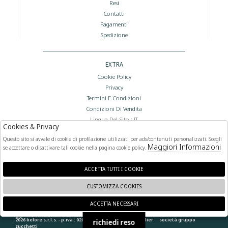
Resi
Contatti
Pagamenti
Spedizione
EXTRA
Cookie Policy
Privacy
Termini E Condizioni
Condizioni Di Vendita
Lingua Del Sito : IT
Cookies & Privacy
Valuta Del Sito : €
Questo sito si avvale di cookie di profilazione utilizzati per ads/contenuti personalizzati. Scegli
Maggiori Informazioni
se accettare o disattivare tali cookie nella pagina cookie policy.
FOLLOW US
ACCETTA TUTTI I COOKIE
CUSTOMIZZA COOKIES
ACCETTA NECESSARI
🍪
2026 before s.r.l.s. - p.iva : 02066400892 powered by
atelier
società
gruppo
richiedi reso
zucchetti