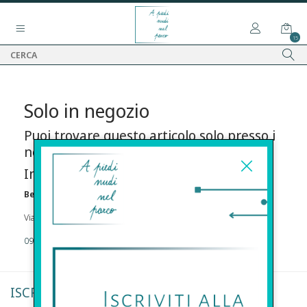
15
Solo in negozio
Puoi trovare questo articolo solo presso i
nostri punti vendita:
Info contatti
Before s.r.l.s.
Via Della Maestranza , 23 96100 Siracusa
09311962373
ISCRIVITI ALLA NEWSLETTER