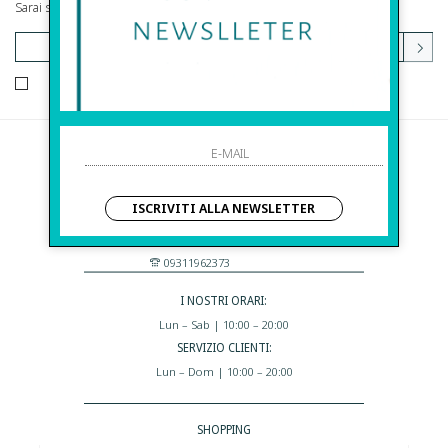
Sarai sempre aggiornato su offerte e promozioni.
HO LETTO ED ACCETTATO LE CONDIZIONI SULLA PRIVACY.
Before S.r.l.s.
Via Della Maestranza , 23
ISCRIVITI ALLA NEWSLETTER
96100 Siracusa - Italia
Eshop@apiedinudinelparcoboutique.com
09311962373
I NOSTRI ORARI:
Lun – Sab | 10:00 – 20:00
SERVIZIO CLIENTI:
Lun – Dom | 10:00 – 20:00
SHOPPING