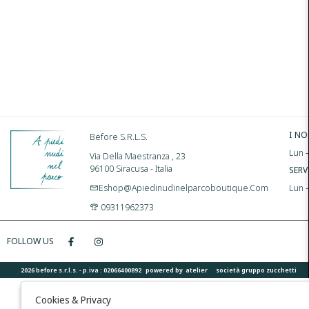
I NO
Before S.r.l.s.
Lun –
Via Della Maestranza , 23
96100 Siracusa - Italia
SERV
Eshop@apiedinudinelparcoboutique.com
Lun 
09311962373
FOLLOW US
2026 before s.r.l.s. - p.iva : 02066400892 powered by
atelier
società
gruppo zucchetti
Cookies & Privacy