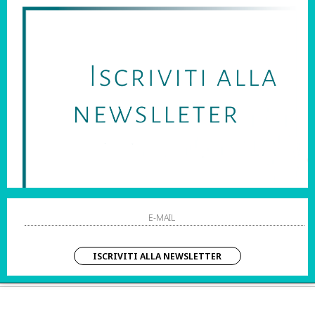
SARAI SEMPRE AGGIORNATO SU OFFERTE E PROMOZIONI.
HO LETTO ED ACCETTATO LE CONDIZIONI SULLA PRIVACY.
STRI ORARI:
SHOPPING
 Sab | 10:00 – 20:00
Resi
Contatti
IZIO CLIENTI:
Pagamenti
– Dom | 10:00 – 20:00
Spedizione
ISCRIVITI ALLA NEWSLETTER