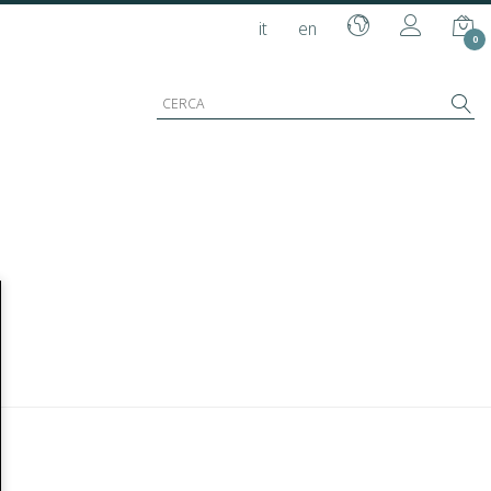
it
en
0