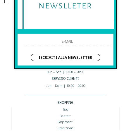
HO LETTO ED ACCETTATO LE CONDIZIONI SULLA PRIVACY.
Before S.r.l.s.
Via Della Maestranza , 23
96100 Siracusa - Italia
Eshop@apiedinudinelparcoboutique.com
09311962373
ISCRIVITI ALLA NEWSLETTER
I NOSTRI ORARI:
Lun – Sab | 10:00 – 20:00
SERVIZIO CLIENTI:
Lun – Dom | 10:00 – 20:00
SHOPPING
Resi
Contatti
Pagamenti
Spedizione