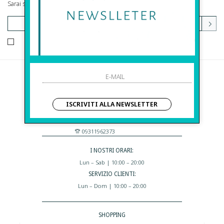
Sarai sempre aggiornato su offerte e promozioni.
HO LETTO ED ACCETTATO LE CONDIZIONI SULLA PRIVACY.
Before S.r.l.s.
Via Della Maestranza , 23
ISCRIVITI ALLA NEWSLETTER
96100 Siracusa - Italia
Eshop@apiedinudinelparcoboutique.com
09311962373
I NOSTRI ORARI:
Lun – Sab | 10:00 – 20:00
SERVIZIO CLIENTI:
Lun – Dom | 10:00 – 20:00
SHOPPING