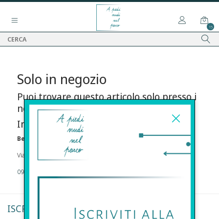
15
Solo in negozio
Puoi trovare questo articolo solo presso i
nostri punti vendita:
Info contatti
Before s.r.l.s.
Via Della Maestranza , 23 96100 Siracusa
09311962373
ISCRIVITI ALLA NEWSLETTER