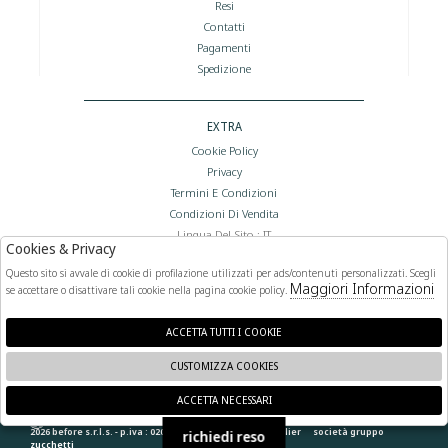
Resi
Contatti
Pagamenti
Spedizione
EXTRA
Cookie Policy
Privacy
Termini E Condizioni
Condizioni Di Vendita
Lingua Del Sito : IT
Cookies & Privacy
Valuta Del Sito : €
Questo sito si avvale di cookie di profilazione utilizzati per ads/contenuti personalizzati. Scegli
Maggiori Informazioni
se accettare o disattivare tali cookie nella pagina cookie policy.
FOLLOW US
ACCETTA TUTTI I COOKIE
CUSTOMIZZA COOKIES
ACCETTA NECESSARI
🍪
2026 before s.r.l.s. - p.iva : 02066400892 powered by
atelier
società
gruppo
richiedi reso
zucchetti