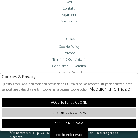
Resi
Contatti
Pagamenti
Spedizione
EXTRA
Cookie Policy
Privacy
Termini E Condizioni
Condizioni Di Vendita
Lingua Del Sito : IT
Cookies & Privacy
Valuta Del Sito : €
Questo sito si avvale di cookie di profilazione utilizzati per ads/contenuti personalizzati. Scegli
Maggiori Informazioni
se accettare o disattivare tali cookie nella pagina cookie policy.
FOLLOW US
ACCETTA TUTTI I COOKIE
CUSTOMIZZA COOKIES
ACCETTA NECESSARI
🍪
2026 before s.r.l.s. - p.iva : 02066400892 powered by
atelier
società
gruppo
richiedi reso
zucchetti