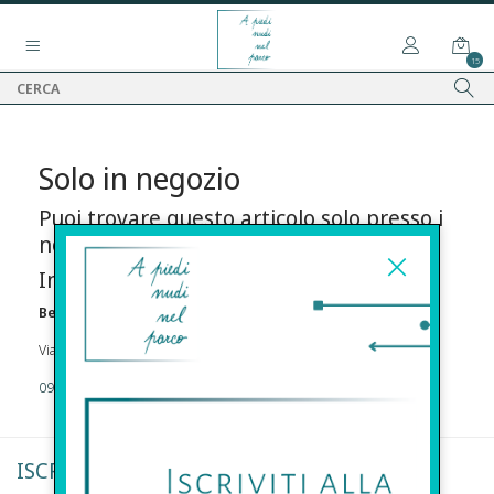
15
Solo in negozio
Puoi trovare questo articolo solo presso i
nostri punti vendita:
Info contatti
Before s.r.l.s.
Via Della Maestranza , 23 96100 Siracusa
09311962373
ISCRIVITI ALLA NEWSLETTER