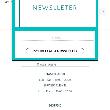
Sarai sempre aggiornato su offerte e promozioni.
HO LETTO ED ACCETTATO LE CONDIZIONI SULLA PRIVACY.
Before S.r.l.s.
Via Della Maestranza , 23
ISCRIVITI ALLA NEWSLETTER
96100 Siracusa - Italia
Eshop@apiedinudinelparcoboutique.com
09311962373
I NOSTRI ORARI:
Lun – Sab | 10:00 – 20:00
SERVIZIO CLIENTI:
Lun – Dom | 10:00 – 20:00
SHOPPING