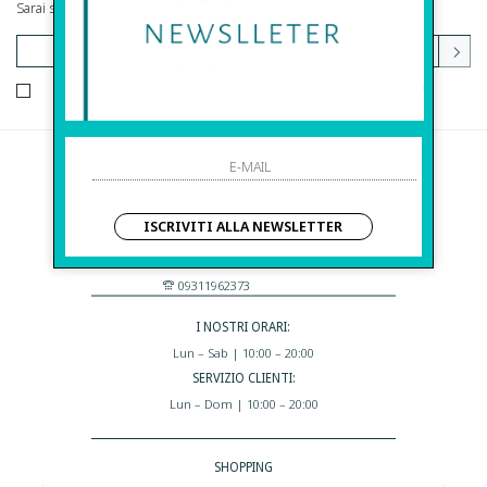
Sarai sempre aggiornato su offerte e promozioni.
HO LETTO ED ACCETTATO LE CONDIZIONI SULLA PRIVACY.
Before S.r.l.s.
Via Della Maestranza , 23
ISCRIVITI ALLA NEWSLETTER
96100 Siracusa - Italia
Eshop@apiedinudinelparcoboutique.com
09311962373
I NOSTRI ORARI:
Lun – Sab | 10:00 – 20:00
SERVIZIO CLIENTI:
Lun – Dom | 10:00 – 20:00
SHOPPING