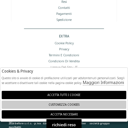
Resi
Contatti
Pagamenti
Spedizione
EXTRA
Cookie Policy
Privacy
Termini E Condizioni
Condizioni Di Vendita
Lingua Del Sito : IT
Cookies & Privacy
Valuta Del Sito : €
Questo sito si avvale di cookie di profilazione utilizzati per ads/contenuti personalizzati. Scegli
Maggiori Informazioni
se accettare o disattivare tali cookie nella pagina cookie policy.
FOLLOW US
ACCETTA TUTTI I COOKIE
CUSTOMIZZA COOKIES
ACCETTA NECESSARI
🍪
2026 before s.r.l.s. - p.iva : 02066400892 powered by
atelier
società
gruppo
richiedi reso
zucchetti