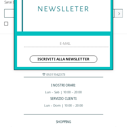
Sarai sempre aggiornato su offerte e promozioni.
HO LETTO ED ACCETTATO LE CONDIZIONI SULLA PRIVACY.
Before S.r.l.s.
Via Della Maestranza , 23
ISCRIVITI ALLA NEWSLETTER
96100 Siracusa - Italia
Eshop@apiedinudinelparcoboutique.com
09311962373
I NOSTRI ORARI:
Lun – Sab | 10:00 – 20:00
SERVIZIO CLIENTI:
Lun – Dom | 10:00 – 20:00
SHOPPING