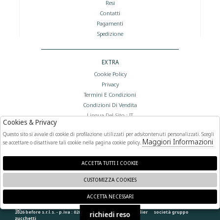
Resi
Contatti
Pagamenti
Spedizione
EXTRA
Cookie Policy
Privacy
Termini E Condizioni
Condizioni Di Vendita
Lingua Del Sito : IT
Cookies & Privacy
Valuta Del Sito : €
Questo sito si avvale di cookie di profilazione utilizzati per ads/contenuti personalizzati. Scegli
Maggiori Informazioni
se accettare o disattivare tali cookie nella pagina cookie policy.
FOLLOW US
ACCETTA TUTTI I COOKIE
CUSTOMIZZA COOKIES
ACCETTA NECESSARI
🍪
2026 before s.r.l.s. - p.iva : 02066400892 powered by
atelier
società
gruppo
richiedi reso
zucchetti