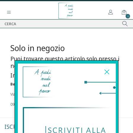
15
Solo in negozio
Puoi trovare questo articolo solo presso i
nostri punti vendita:
Info contatti
Before s.r.l.s.
Via Della Maestranza , 23 96100 Siracusa
09311962373
ISCRIVITI ALLA NEWSLETTER