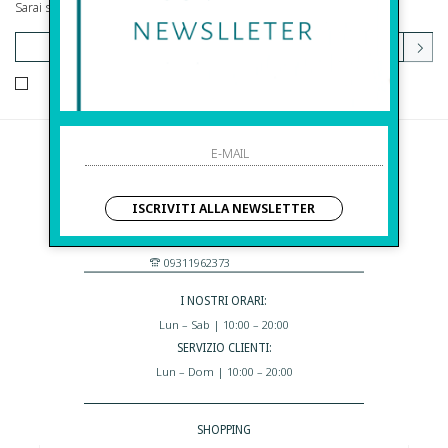
Sarai sempre aggiornato su offerte e promozioni.
HO LETTO ED ACCETTATO LE CONDIZIONI SULLA PRIVACY.
Before S.r.l.s.
Via Della Maestranza , 23
ISCRIVITI ALLA NEWSLETTER
96100 Siracusa - Italia
Eshop@apiedinudinelparcoboutique.com
09311962373
I NOSTRI ORARI:
Lun – Sab | 10:00 – 20:00
SERVIZIO CLIENTI:
Lun – Dom | 10:00 – 20:00
SHOPPING