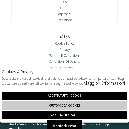
Resi
Contatti
Pagamenti
Spedizione
EXTRA
Cookie Policy
Privacy
Termini E Condizioni
Condizioni Di Vendita
Lingua Del Sito : IT
Cookies & Privacy
Valuta Del Sito : €
Questo sito si avvale di cookie di profilazione utilizzati per ads/contenuti personalizzati. Scegli
Maggiori Informazioni
se accettare o disattivare tali cookie nella pagina cookie policy.
FOLLOW US
ACCETTA TUTTI I COOKIE
CUSTOMIZZA COOKIES
ACCETTA NECESSARI
🍪
2026 before s.r.l.s. - p.iva : 02066400892 powered by
atelier
società
gruppo
richiedi reso
zucchetti