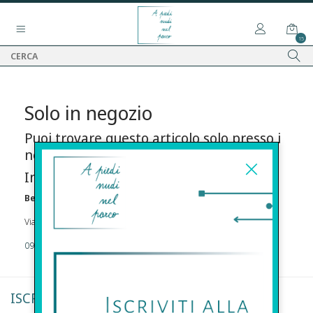
15
Solo in negozio
Puoi trovare questo articolo solo presso i
nostri punti vendita:
Info contatti
Before s.r.l.s.
Via Della Maestranza , 23 96100 Siracusa
09311962373
ISCRIVITI ALLA NEWSLETTER