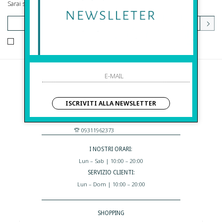
Sarai sempre aggiornato su offerte e promozioni.
HO LETTO ED ACCETTATO LE CONDIZIONI SULLA PRIVACY.
Before S.r.l.s.
Via Della Maestranza , 23
ISCRIVITI ALLA NEWSLETTER
96100 Siracusa - Italia
Eshop@apiedinudinelparcoboutique.com
09311962373
I NOSTRI ORARI:
Lun – Sab | 10:00 – 20:00
SERVIZIO CLIENTI:
Lun – Dom | 10:00 – 20:00
SHOPPING