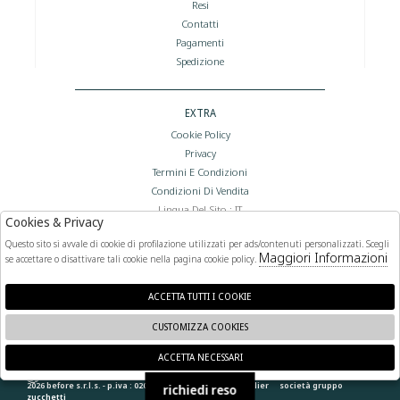
Resi
Contatti
Pagamenti
Spedizione
EXTRA
Cookie Policy
Privacy
Termini E Condizioni
Condizioni Di Vendita
Lingua Del Sito : IT
Cookies & Privacy
Valuta Del Sito : €
Questo sito si avvale di cookie di profilazione utilizzati per ads/contenuti personalizzati. Scegli
Maggiori Informazioni
se accettare o disattivare tali cookie nella pagina cookie policy.
FOLLOW US
ACCETTA TUTTI I COOKIE
CUSTOMIZZA COOKIES
ACCETTA NECESSARI
🍪
2026 before s.r.l.s. - p.iva : 02066400892 powered by
atelier
società
gruppo
richiedi reso
zucchetti