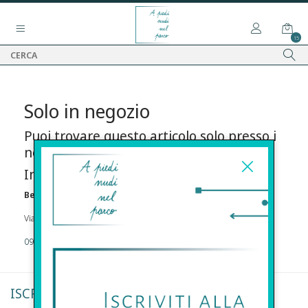
15
Solo in negozio
Puoi trovare questo articolo solo presso i
nostri punti vendita:
Info contatti
Before s.r.l.s.
Via Della Maestranza , 23 96100 Siracusa
09311962373
ISCRIVITI ALLA NEWSLETTER