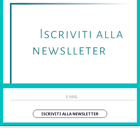
SARAI SEMPRE AGGIORNATO SU OFFERTE E PROMOZIONI.
HO LETTO ED ACCETTATO LE CONDIZIONI SULLA PRIVACY.
STRI ORARI:
SHOPPING
 Sab | 10:00 – 20:00
Resi
Contatti
IZIO CLIENTI:
Pagamenti
– Dom | 10:00 – 20:00
Spedizione
ISCRIVITI ALLA NEWSLETTER