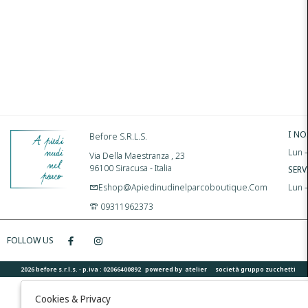
I NO
Before S.r.l.s.
Lun –
Via Della Maestranza , 23
96100 Siracusa - Italia
SERV
Eshop@apiedinudinelparcoboutique.com
Lun 
09311962373
FOLLOW US
2026 before s.r.l.s. - p.iva : 02066400892 powered by
atelier
società
gruppo zucchetti
Cookies & Privacy