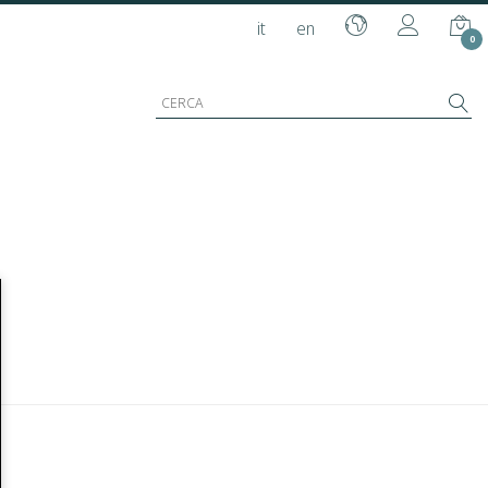
it
en
0