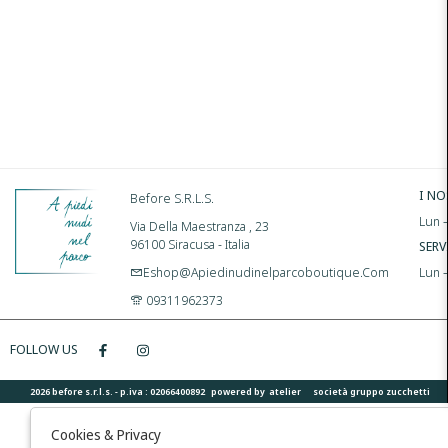
I NO
Before S.r.l.s.
Lun –
Via Della Maestranza , 23
96100 Siracusa - Italia
SERV
Eshop@apiedinudinelparcoboutique.com
Lun 
09311962373
FOLLOW US
2026 before s.r.l.s. - p.iva : 02066400892 powered by
atelier
società
gruppo zucchetti
Cookies & Privacy