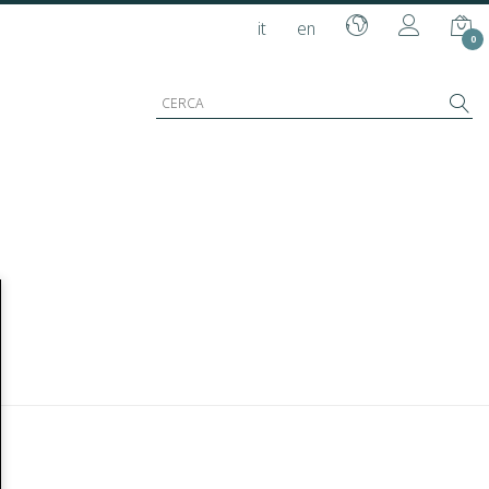
it
en
0