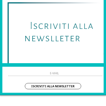
SARAI SEMPRE AGGIORNATO SU OFFERTE E PROMOZIONI.
HO LETTO ED ACCETTATO LE CONDIZIONI SULLA PRIVACY.
STRI ORARI:
SHOPPING
 Sab | 10:00 – 20:00
Resi
Contatti
IZIO CLIENTI:
Pagamenti
– Dom | 10:00 – 20:00
Spedizione
ISCRIVITI ALLA NEWSLETTER